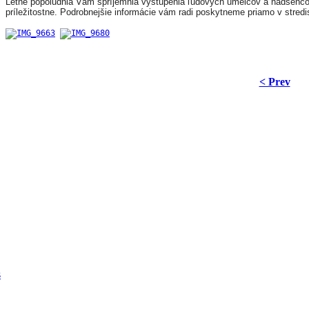
Letné popoludnia Vám spríjemnia vystúpenia ľudových umelcov a nadšencov 
príležitostne. Podrobnejšie informácie vám radi poskytneme priamo v stredi
< Prev
s