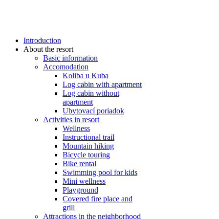
Introduction
About the resort
Basic information
Accomodation
Koliba u Kuba
Log cabin with apartment
Log cabin without
apartment
Ubytovací poriadok
Activities in resort
Wellness
Instructional trail
Mountain hiking
Bicycle touring
Bike rental
Swimming pool for kids
Mini wellness
Playground
Covered fire place and
grill
Attractions in the neighborhood