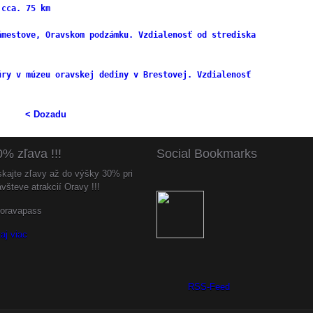
 cca. 75 km
ámestove, Oravskom podzámku. Vzdialenosť od strediska
úry v múzeu oravskej dediny v Brestovej. Vzdialenosť
< Dozadu
0%
zľava !!!
Social
Bookmarks
skajte zľavy až do výšky 30% pri
všteve atrakcií Oravy !!!
taj viac
RSS-Feed