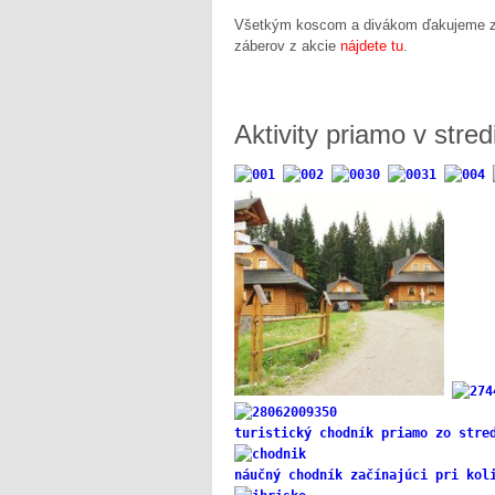
Všetkým koscom a divákom ďakujeme za 
záberov z akcie
nájdete tu
.
Aktivity priamo v stred
turistický chodník priamo zo stre
náučný chodník začínajúci pri kol