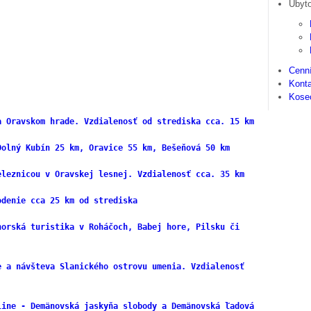
Ubyt
Cenní
Kont
Kosec
a Oravskom hrade. Vzdialenosť od strediska cca. 15 km
Dolný Kubín 25 km, Oravice 55 km, Bešeňová 50 km
eleznicou v Oravskej lesnej. Vzdialenosť cca. 35 km
odenie cca 25 km od strediska
horská turistika v Roháčoch, Babej hore, Pilsku či
e a návšteva Slanického ostrovu umenia. Vzdialenosť
line - Demänovská jaskyňa slobody a Demänovská ľadová