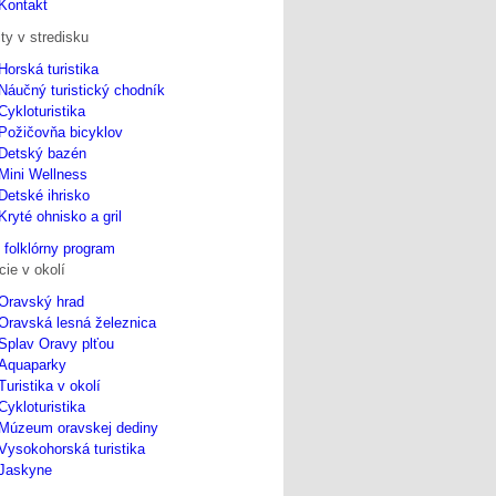
Kontakt
ity v stredisku
Horská turistika
Náučný turistický chodník
Cykloturistika
Požičovňa bicyklov
Detský bazén
Mini Wellness
Detské ihrisko
Kryté ohnisko a gril
 folklórny program
cie v okolí
Oravský hrad
Oravská lesná železnica
Splav Oravy plťou
Aquaparky
Turistika v okolí
Cykloturistika
Múzeum oravskej dediny
Vysokohorská turistika
Jaskyne