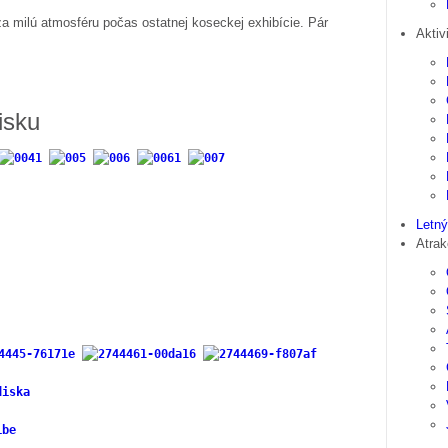
milú atmosféru počas ostatnej koseckej exhibície. Pár
Aktiv
isku
Letný
Atrak
diska
ibe