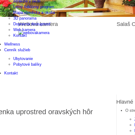
Atrakcie v okolí
Letný folklórny program
Mapa strediska a okolia
3D panorama
Webová
kamera
Salaš
O
Dopravná dostupnosť
Web kamera
Kontakt
Wellness
Cenník služieb
Ubytovanie
Pobytové balíky
Kontakt
Hlavné
enka uprostred oravských hôr
O str