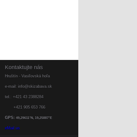
Kontaktujte
nás
Hruštín - Vasiľovská hoľa
e-mail: info@skizabava.sk
tel.: +421 43 2388284
+421 905 653 766
GPS:
49,29611
°N,
19,25887
°E
eMail us