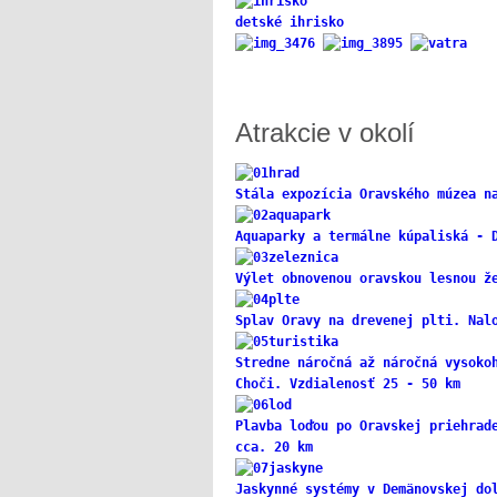
detské ihrisko
Atrakcie v okolí
Stála expozícia Oravského múzea n
Aquaparky a termálne kúpaliská - 
Výlet obnovenou oravskou lesnou ž
Splav Oravy na drevenej plti. Nal
Stredne náročná až náročná vysoko
Choči. Vzdialenosť 25 - 50 km
Plavba loďou po Oravskej priehrad
cca. 20 km
Jaskynné systémy v Demänovskej do