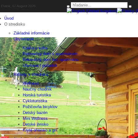
Piatok, 07 August 2026
Úvod
O stredisku
Základné informácie
Ubytovanie
Koliba u kuba
Rekreačný dom s apartmánom
Rekreačný dom bez apartmánu
Ubytovací poriadok
Aktivity v stredisku
Wellness
Náučný chodník
Horská turistika
Cykloturistika
Požičovňa bicyklov
Detský bazén
Mini Wellness
Detské ihrisko
Kryté ohnisko a gril