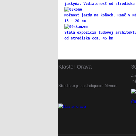
jaskyňa. Vzdialenosť od strediska
Možnosť jazdy na koňoch. Ranč v N
15 - 20 km
Stála expozícia ľudovej architekt
od strediska cca. 45 km
Klaster
Orava
3
Zí
ná
Stredisko je zakladajúcim členom
Čí