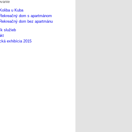
ovanie
Koliba u Kuba
Rekreačný dom s apartmánom
Rekreačný dom bez apartmánu
k služieb
akt
ká exhibícia 2015