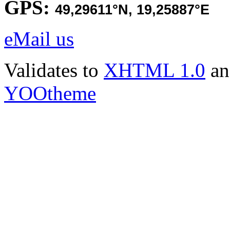
GPS:
49,29611
°N,
19,25887
°E
eMail us
Validates to
XHTML 1.0
a
YOOtheme