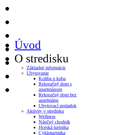
Úvod
O stredisku
Základné informácie
Ubytovanie
Koliba u kuba
Rekreačný dom s
apartmánom
Rekreačný dom bez
apartmánu
Ubytovací poriadok
Aktivity v stredisku
Wellness
Náučný chodník
Horská turistika
Cykloturistika