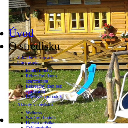
Úvod
O stredisku
Základné informácie
Ubytovanie
Koliba u kuba
Rekreačný dom s
apartmánom
Rekreačný dom bez
apartmánu
Ubytovací poriadok
Aktivity v stredisku
Wellness
Náučný chodník
Horská turistika
Cykloturistika