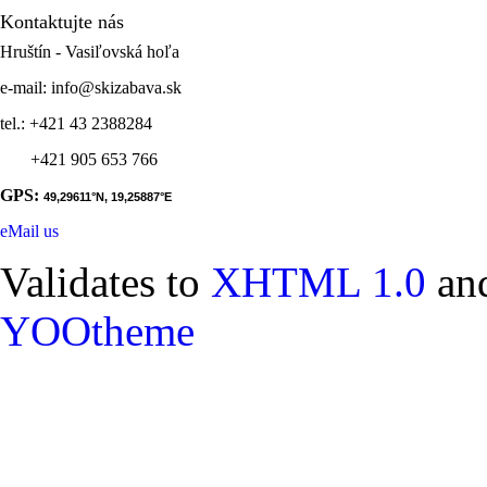
Kontaktujte
nás
Hruštín - Vasiľovská hoľa
e-mail: info@skizabava.sk
tel.: +421 43 2388284
+421 905 653 766
GPS:
49,29611
°N,
19,25887
°E
eMail us
Validates to
XHTML 1.0
an
YOOtheme