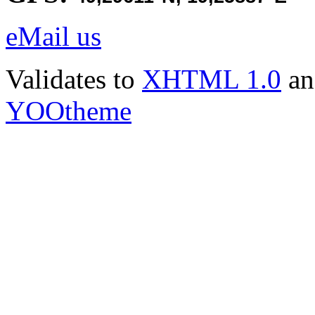
eMail us
Validates to
XHTML 1.0
a
YOOtheme