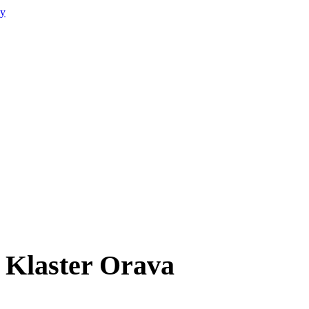
ny
Klaster
Orava