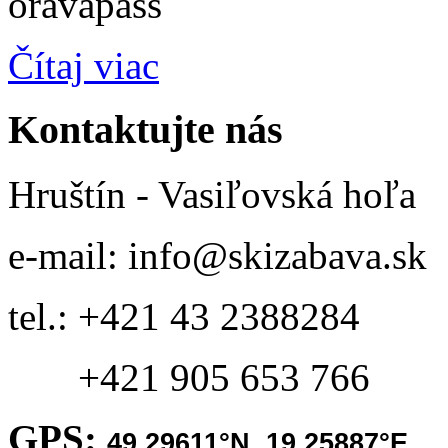
Čítaj viac
Kontaktujte
nás
Hruštín - Vasiľovská hoľa
e-mail: info@skizabava.sk
tel.: +421 43 2388284
+421 905 653 766
GPS:
49,29611
°N,
19,25887
°E