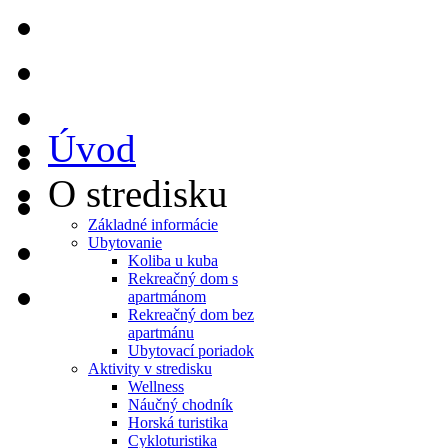
Úvod
O stredisku
Základné informácie
Ubytovanie
Koliba u kuba
Rekreačný dom s
apartmánom
Rekreačný dom bez
apartmánu
Ubytovací poriadok
Aktivity v stredisku
Wellness
Náučný chodník
Horská turistika
Cykloturistika