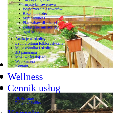
Turystyka rowerowa
Wypożyczalnia rowerów
Basen dla dziec
Mini wellness
Plac zabaw dla dzieci
Zadaszone miejsce na
ognisko i grill
Atrakcje w okolicy
Letni program folklorystyczny
Mapa ośrodka i okolic
3D panorama
Możliwości dojazdu
Web kamera
Kontakt
Wellness
Cennik usług
Ubytovanie
Pobytové balíky