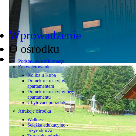
Wprowadzenie
O ośrodku
Podstawowe informacje
Zakwaterowanie
Koliba u Kuba
Domek rekreacyjny z
apartamentem
Domek rekreacyjny bez
apartamentu
Ubytovací poriadok
Atrakcje ośrodka
Wellness
Ścieżka edukacyjno -
przyrodnicza
Turystyka górska