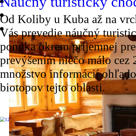
Náučný turistický cho
Od Koliby u Kuba až na vrc
Vás prevedie náučný turisti
ponúka okrem príjemnej pre
prevýšením niečo málo cez 
množstvo informácií ohľado
biotopov tejto oblasti.