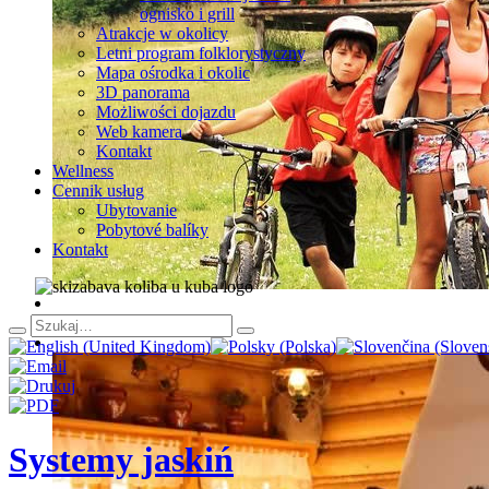
ognisko i grill
Atrakcje w okolicy
Letni program folklorystyczny
Mapa ośrodka i okolic
3D panorama
Możliwości dojazdu
Web kamera
Kontakt
Wellness
Cennik usług
Ubytovanie
Pobytové balíky
Kontakt
Systemy jaskiń