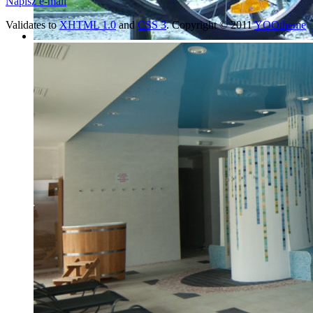
Napisz e-mail
Validates to
XHTML 1.0
and
CSS 3
. Copyright © 2011
YOOtheme