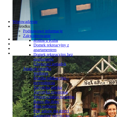
Wprowadzenie
O ośrodku
Podstawowe informacje
Zakwaterowanie
Koliba u Kuba
Domek rekreacyjny z
apartamentem
Domek rekreacyjny bez
apartamentu
Ubytovací poriadok
Atrakcje ośrodka
Wellness
Ścieżka edukacyjno -
przyrodnicza
Turystyka górska
Turystyka rowerowa
Wypożyczalnia rowerów
Basen dla dziec
Mini wellness
Plac zabaw dla dzieci
Zadaszone miejsce na