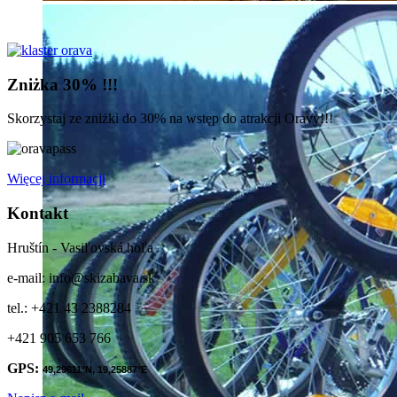
Zniżka
30% !!!
Skorzystaj ze zniżki do 30% na wstęp do atrakcji Oravy!!!
Więcej informacji
Kontakt
Hruštín - Vasiľovská hoľa
e-mail: info@skizabava.sk
tel.: +421 43 2388284
+421 905 653 766
GPS:
49,29611
°N,
19,25887
°E