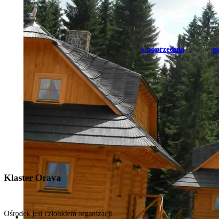
« poprzednia
n
Klaster
Orava
Ośrodek jest członkiem organizacji