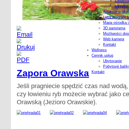
Zadaszo
ognisko i
Atrakcje w okol
Letni program f
Mapa ośrodka i
3D panorama
Możliwości doj
Web kamera
Kontakt
Wellness
Cennik usług
Ubytovanie
Pobytové balík
Zapora Orawska
Kontakt
Jeśli pragniecie spędzić czas nad wod
czy łowieniu ryb możecie wybrać jako ce
Orawską (Jezioro Orawskie).