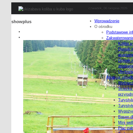
czwartek, 06 sierpnia 2026
Wprowadzenie
showplus
O ośrodku
Podstawowe in
Zakwaterowani
Koliba u
Domek r
apartam
Domek r
apartam
Ubytovac
Atrakcje ośrod
Wellnes
Ścieżka 
przyrodn
Turysty
Turysty
Wypożyc
Basen dl
Mini wel
Plac zab