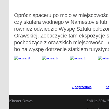
Oprócz spaceru po molo w miejscowości
czy skutera wodnego w Namestovie lub 
również odwiedzić Wyspę Sztuki położo
Orawskiej. Zobaczycie tam ekspozycje sz
pochodzące z orawskich miejscowości. 
bo na wyspę dotrzecie statkiem turysty
« poprzednia
na
Klaster
Orava
Zniżka
30% !!