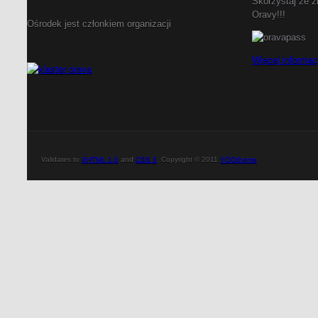
Skorzystaj ze z
Oravy!!!
Ośrodek jest członkiem organizacji
Więcej informacj
Validates to
XHTML 1.0
and
CSS 3
. Copyright © 2011
YOOtheme